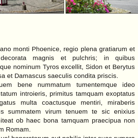
bano monti Phoenice, regio plena gratiarum et
 decorata magnis et pulchris; in quibus
eque nominum Tyros excellit, Sidon et Berytus
 et Damascus saeculis condita priscis.
quem bene nummatum tumentemque ideo
atum introieris, primitus tamquam exoptatus
rogatus multa coactusque mentiri, miraberis
s summatem virum tenuem te sic enixius
niteat ob haec bona tamquam praecipua non
ium Romam.