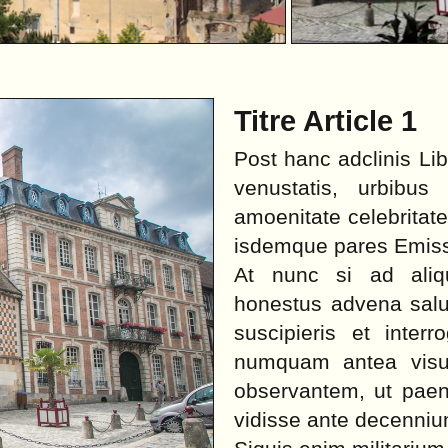
Titre Article 1
Post hanc adclinis Li
venustatis, urbibus
amoenitate celebritat
isdemque pares Emissa
At nunc si ad ali
honestus advena salut
suscipieris et inter
numquam antea visu
observantem, ut pae
vidisse ante decenn