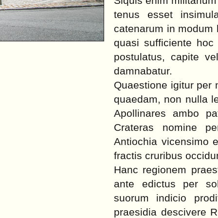
Siquis enim militarium
tenus esset insimula
catenarum in modum be
quasi sufficiente hoc
postulatus, capite ve
damnabatur.
Quaestione igitur per 
quaedam, non nulla le
Apollinares ambo pat
Crateras nomine per
Antiochia vicensimo e
fractis cruribus occidu
Hanc regionem praesti
ante edictus per so
suorum indicio prodi
praesidia descivere 