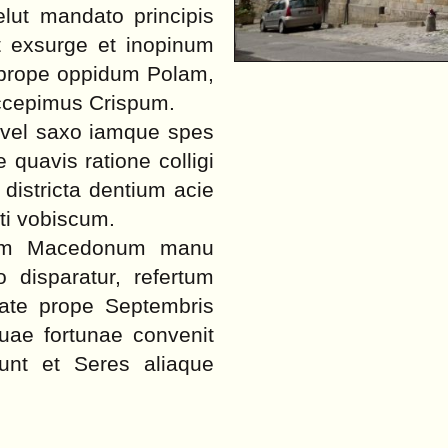
lut mandato principis
it exsurge et inopinum
t prope oppidum Polam,
ccepimus Crispum.
o vel saxo iamque spes
quavis ratione colligi
 districta dentium acie
nti vobiscum.
itum Macedonum manu
 disparatur, refertum
tate prope Septembris
uae fortunae convenit
unt et Seres aliaque