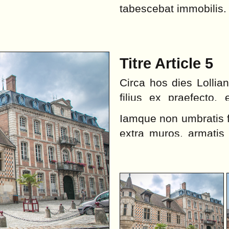
tabescebat immobilis.
Titre Article 5
Circa hos dies Lolli
filius ex praefecto,
convictus codicem no
Iamque non umbratis fa
consilio descripsisse
extra muros, armatis
inpulsu provocavit a
iam die, ablatis reg
duci, de fumo, ut aiu
paludamento commun
consulari cecidit funes
mandato principis iura
exsurge et inopinum ca
prope oppidum Pola
filium accepimus Cris