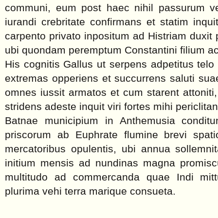
communi, eum post haec nihil passurum ve
iurandi crebritate confirmans et statim inqu
carpento privato inpositum ad Histriam duxi
ubi quondam peremptum Constantini filium a
His cognitis Gallus ut serpens adpetitus tel
extremas opperiens et succurrens saluti suae 
omnes iussit armatos et cum starent attoniti,
stridens adeste inquit viri fortes mihi periclita
Batnae municipium in Anthemusia cond
priscorum ab Euphrate flumine brevi spatio
mercatoribus opulentis, ubi annua sollemni
initium mensis ad nundinas magna promisc
multitudo ad commercanda quae Indi mitt
plurima vehi terra marique consueta.