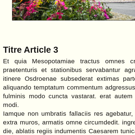
Titre Article 3
Et quia Mesopotamiae tractus omnes cre
praetenturis et stationibus servabantur agr
itinere Osdroenae subsederat extimas pa
aliquando temptatum commentum adgressus.
fulminis modo cuncta vastarat. erat autem
modi.
Iamque non umbratis fallaciis res agebatur
extra muros, armatis omne circumdedit. ing
die, ablatis regiis indumentis Caesarem tunic