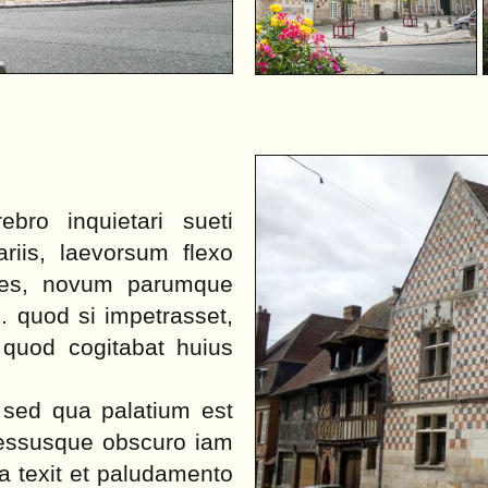
bro inquietari sueti
ariis, laevorsum flexo
rtes, novum parumque
 quod si impetrasset,
 quod cogitabat huius
, sed qua palatium est
ressusque obscuro iam
a texit et paludamento