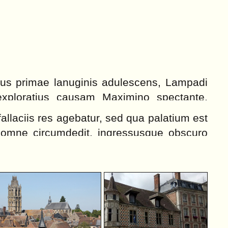
anus primae lanuginis adulescens, Lampadi
 exploratius causam Maximino spectante,
xiarum artium nondum per aetatem firmato
llaciis res agebatur, sed qua palatium est
, exulque mittendus, ut sperabatur, patris
 omne circumdedit. ingressusque obscuro
d principem, et iussus ad eius comitatum
iis indumentis Caesarem tunica texit et
nt, in flammam traditus Phalangio Baeticae
i, eum post haec nihil passurum velut
ti carnificis manu.
ndi crebritate confirmans et statim inquit
rpento privato inpositum ad Histriam duxit
m, ubi quondam peremptum Constantini
pum.