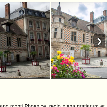
❯
bano monti Phoenice, regio plena gratiarum et