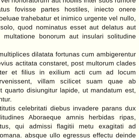
 vel honoratorum aut nobilis inter suos rumore
tus fovisse partes hostiles, iniecto onere
luae trahebatur et inimico urgente vel nullo,
 solo, quod nominatus esset aut delatus aut
l multatione bonorum aut insulari solitudine
multiplices dilatata fortunas cum ambigerentur
vius actitata constaret, post multorum clades
er et filius in exilium acti cum ad locum
venissent, villam scilicet suam quae ab
t quarto disiungitur lapide, ut mandatum est,
ntur.
tutis celebritati diebus invadere parans dux
litudines Aboraeque amnis herbidas ripas,
tus, qui admissi flagitii metu exagitati ad
Romana. absque ullo egressus effectu deinde